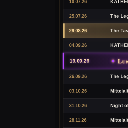
10.07.26
KATHE
25.07.26
The Le
29.08.26
The Tav
04.09.26
KATHE
Lu
19.09.26
26.09.26
The Le
03.10.26
Mittela
31.10.26
Night o
28.11.26
Mittela