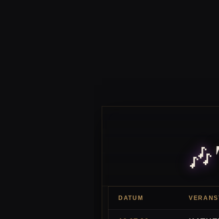
🎶
DATUM
VERANS