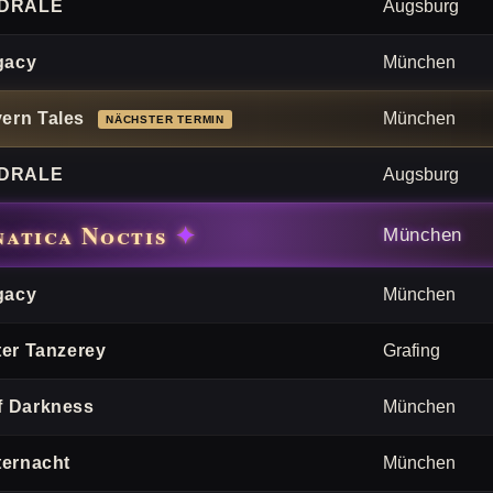
DRALE
Augsburg
gacy
München
ern Tales
München
DRALE
Augsburg
natica Noctis
München
gacy
München
lter Tanzerey
Grafing
f Darkness
München
lternacht
München